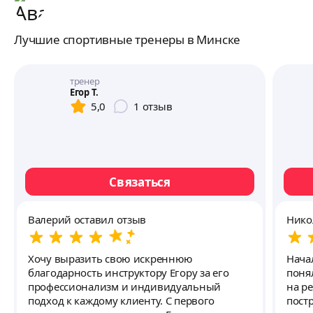
Лучшие спортивные тренеры в Минске
тренер
Егор Т.
5,0
1
отзыв
Связаться
Валерий оставил отзыв
Нико
Хочу выразить свою искреннюю
Нача
благодарность инструктору Егору за его
поня
профессионализм и индивидуальный
на ре
подход к каждому клиенту. С первого
пост