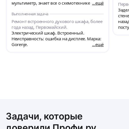
мультиметр, знает все о схемотехнике и
ещё
Перв
реболлинге. Очень понравился поход к
Заде
Выполненная задача
своему делу, с собой имел большой арсенал
стене
всевозможных электросхем и
Ремонт встроенного духового шкафа, более
наза
оборудования, что помогло починить
года назад, Первомайский.
пост
технику быстро и качественно. Очень
Электрический шкаф. Встроенный.
оста
рекомендую данного мастера, спасет любую
Неисправность: ошибка на дисплее. Марка:
неза
технику в кратчайшие сроки и с гарантией.
Gorenje.
ещё
могу 
остат
рабо
Спаси
Задачи, которые
доверили Профи.ру