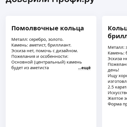
Помолвочные кольца
Кольц
брил
Металл: серебро, золото.
Камень: аметист, бриллиант.
Металл: 
Эскиза нет, помочь с дизайном.
Камень: 
Пожелания и особенности:
Эскиза н
Основной (центральный) камень
Пожелан
будет из аметиста
ещё
день!
Ищу хоро
изготовл
2.5 карат
Искусст
Желтое з
Форма п