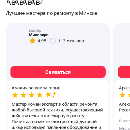
Лучшие мастера по ремонту в Минске
мастер
Милерпро
4,95
113
отзывов
Связаться
Амалия оставила отзыв
Арсе
Мастер Роман эксперт в области ремонта
Алекс
любой бытовой техники, осуществляющий
Реко
действительно ювелирную работу.
Выпол
Починил на месте электронный духовой
шкаф используя паяльное оборудование и
Мелк