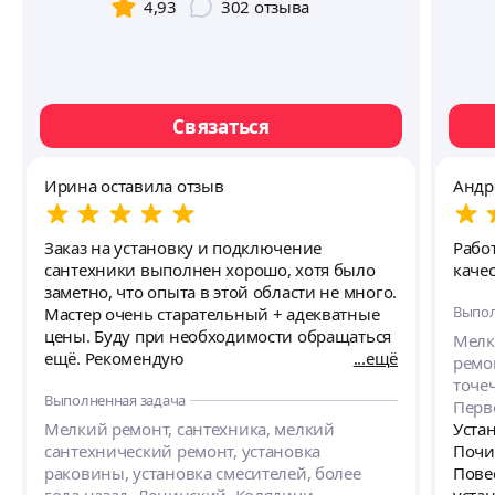
4,93
302
отзыва
Связаться
Ирина оставила отзыв
Андр
Заказ на установку и подключение
Рабо
сантехники выполнен хорошо, хотя было
каче
заметно, что опыта в этой области не много.
Выпол
Мастер очень старательный + адекватные
цены. Буду при необходимости обращаться
Мелк
ещё. Рекомендую
ещё
ремо
точе
Выполненная задача
Перв
Мелкий ремонт, сантехника, мелкий
Уста
сантехнический ремонт, установка
Почи
раковины, установка смесителей, более
Повес