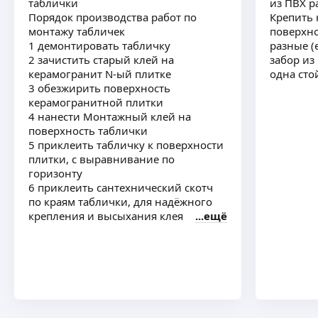
таблички
из ПВХ р
Порядок производства работ по
Крепить 
монтажу табличек
поверхно
1 демонтировать табличку
разные (
2 зачистить старый клей на
забор из
керамогранит N-ый плитке
одна сто
3 обезжирить поверхность
керамогранитной плитки
4 нанести Монтажный клей на
поверхность таблички
5 приклеить табличку к поверхности
плитки, с выравнивание по
горизонту
6 приклеить сантехнический скотч
по краям таблички, для надёжного
крепления и высыхания клея
ещё