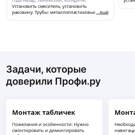
года назад, Ленинский, Колядичи.
уста
Установить смеситель, установить
Пропа
раковину. Трубы: металлопластиковые.
ещё
само
свет
на к
трех
бетон
с по
необ
новы
Задачи, которые
доверили Профи.ру
Монтаж табличек
Монт
Пожелания и особенности: Нужно
Необход
смонтировать и димонтировать
навигац