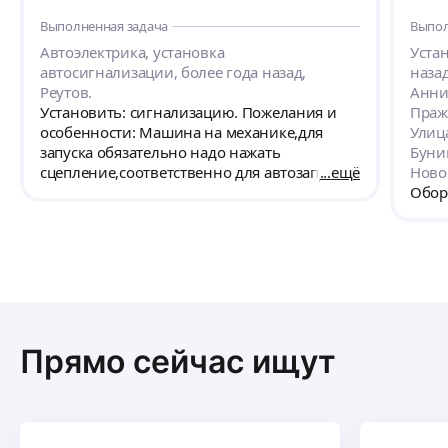
потом начинают,за вызов на дом ещë
прод
Выполненная задача
Выпол
доплата и тд,тут такого не было,человек
Лекс
слова,сказал,приехал,победил) всë
люде
Автоэлектрика, установка
Уста
чëтко,рекомендую мастера
реко
автосигнализации, более года назад,
наза
проф
Реутов.
Анни
устан
Установить: сигнализацию. Пожелания и
Праж
всем
особенности: Машина на механике,для
Улиц
запуска обязательно надо нажать
Буни
сцепление,соответственно для автозапуска
ещё
Ново
это надо как то обойти,прошу учесть этот
Обор
ньюанс Установить надо сигнализацию на
фото.
Прямо сейчас ищут