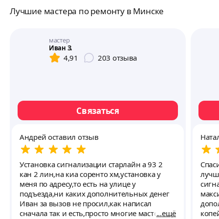
Лучшие мастера по ремонту в Минске
мастер
Иван З.
4,91
203
отзыва
Связаться
Андрей оставил отзыв
Ната
Установка сигнализации старлайн а 93 2
Спас
кан 2 лин,на киа соренто хм,установка у
лучш
меня по адресу,то есть на улице у
сигн
подъезда,ни каких дополнительных денег
макс
Иван за вызов не просил,как написал
допо
сначала так и есть,просто многие мастера
ещё
копе