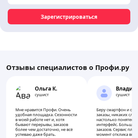
Зарегистрироваться
Отзывы специалистов о Профи.ру
Ольга К.
Владим
сушист
сушист
Мне нравится Профи. Очень
Беру смартфон и отк
удобная площадка. Сезонности
заказы, никаких слож
в моей работе нет и, хотя
настолько понятен и
бывают перерывы, заказов
интерфейс. Большой
более чем достаточно, не всё
заказов. Сервис платн
успеваю даже брать.
момент отклика выб