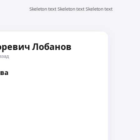
оревич Лобанов
азад
ва