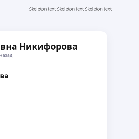
евна Никифорова
назад
ва