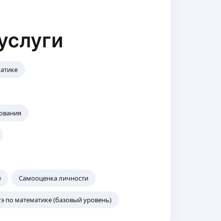
услуги
матике
рования
е
Самооценка личности
гэ по математике (базовый уровень)