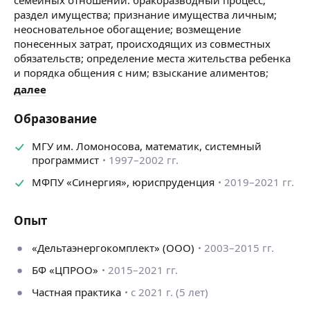
раздел имущества; признание имущества личным;
неосновательное обогащение; возмещение
понесенных затрат, происходящих из совместных
обязательств; определение места жительства ребенка
и порядка общения с ним; взыскание алиментов;
изменение размера взысканных алиментов;
далее
установление отцовства; лишение родительских прав.
Также оказываю услуги по наследственным вопросам
Образование
и спорам.
МГУ им. Ломоносова, математик, системный
программист
1997–2002 гг.
МФПУ «Синергия», юриспруденция
2019–2021 гг.
Опыт
«Дельтаэнергокомплект» (ООО)
2003–2015 гг.
БФ «ЦПРОО»
2015–2021 гг.
Частная практика
с 2021 г. (5 лет)