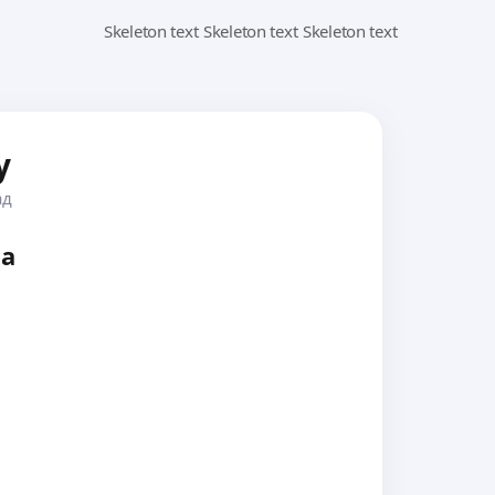
y
ад
ва