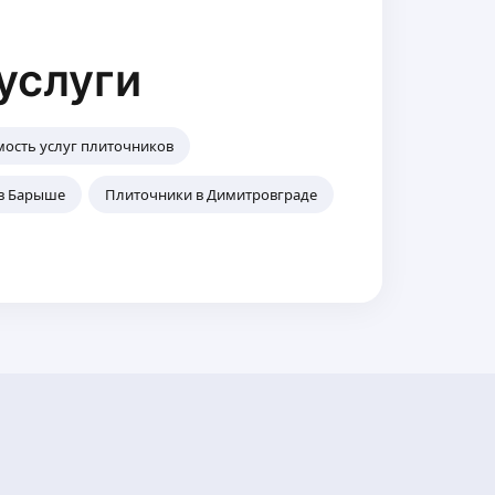
услуги
мость услуг плиточников
в Барыше
Плиточники в Димитровграде