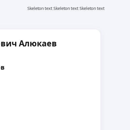
евич Алюкаев
ов