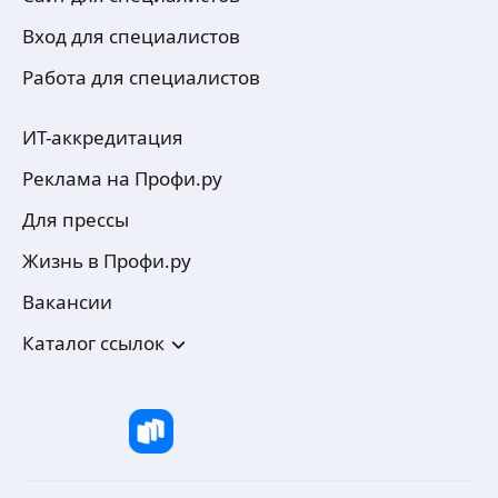
Вход для специалистов
Работа для специалистов
ИТ-аккредитация
Реклама на Профи.ру
Для прессы
Жизнь в Профи.ру
Вакансии
Каталог ссылок