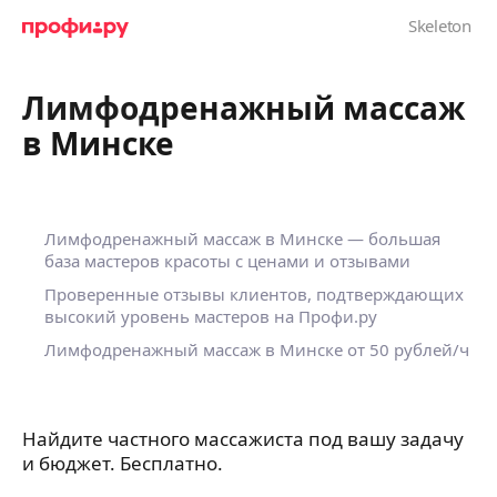
Лимфодренажный массаж
в Минске
Лимфодренажный массаж в Минске — большая
база мастеров красоты с ценами и отзывами
Проверенные отзывы клиентов, подтверждающих
высокий уровень мастеров на Профи.ру
Лимфодренажный массаж в Минске
от 50 рублей/ч
Найдите частного массажиста под вашу задачу
и бюджет. Бесплатно.