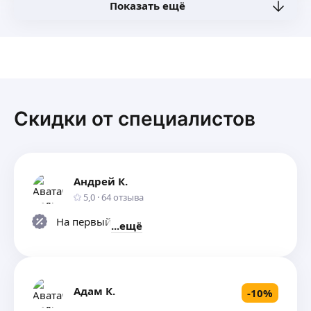
Показать ещё
лица.
Скидки от специалистов
Андрей К.
5,0
·
64
отзыва
На первый сеанс
ещё
Адам К.
-
10
%