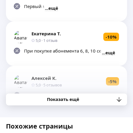
Первый массаж
ещё
Екатерина Т.
-
10
%
5,0
·
1
отзыв
При покупке абонемента 6, 8, 10 сеансов.
ещё
Алексей К.
-
5
%
5,0
·
5
отзывов
На обонемент,. 10-е занатие бесплатно
ещё
Показать ещё
Похожие страницы
Антон М.
-
20
%