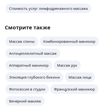
На первое посещение для новых клиентов,
Стоимость услуг лимфодренажного массажа
предоставляется скидка 20%
ещё
Смотрите также
Дмитрий Б.
-
10
%
5,0
·
4
отзыва
Массаж спины
Комбинированный маникюр
При покупке курса
ещё
Антицеллюлитный массаж
Аппаратный маникюр
Массаж рук
Чуп Клапцов
-
10
%
Эпиляция глубокого бикини
Массаж лица
Второй сканс скидка 10 %
ещё
Фотосессия в студии
Французский маникюр
Вечерний макияж
Глеб С.
-
25
%