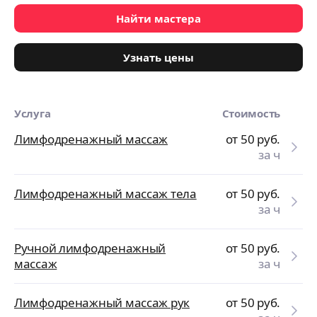
Найти мастера
Узнать цены
Услуга
Стоимость
Лимфодренажный массаж
от 50
руб.
за ч
Лимфодренажный массаж тела
от 50
руб.
за ч
Ручной лимфодренажный
от 50
руб.
массаж
за ч
Лимфодренажный массаж рук
от 50
руб.