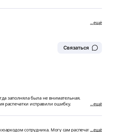
ещё
Связаться
гда заполняла была не внимательная.
емя распечатки исправили ошибку.
ещё
кюаркодом сотрудника. Могу сам распечатать.
ещё