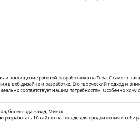
ь и восхищение работой разработчика на Tilda. С самого нач
ия в веб-дизайне и разработке. Его творческий подход и вн
ашим потребностям. Особенно хочу отметить его готовность идти на встречу,
й и предложений. Коммуникация с разработчиком всегда была
 бизнесе. Рекомендую этого разработчика всем, кто ищет кач
lda, более года назад, Минск.
но разработать 10 сайтов на тильде для продвижения и соби