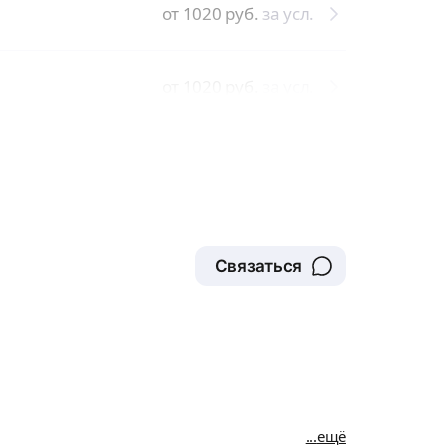
от 1020
руб.
за усл.
от 1020
руб.
за усл.
Связаться
ещё