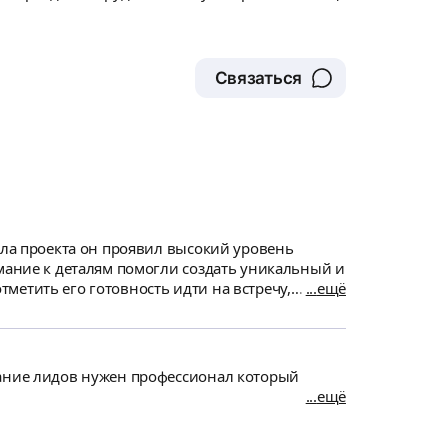
Связаться
ала проекта он проявил высокий уровень
имание к деталям помогли создать уникальный и
ещё
 легкой и понятной, что значительно
ественного специалиста для создания сайта на
рание лидов нужен профессионал который
ещё