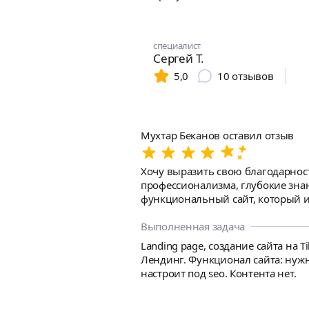
специалист
Сергей Т.
5,0
10
отзывов
Мухтар Беканов оставил отзыв
Хочу выразить свою благодарност
профессионализма, глубокие знан
функциональный сайт, который идеально соответствует н
быстроту в реализации изменени
облегчило процесс работы. Результат превзошел все ожидания: сайт получился не только красивым, но и удобным в использовании, что уже
Выполненная задача
положительно сказалось на нашем
Landing page, создание сайта на Ti
Tilda.
Лендинг. Функционал сайта: нуж
настроит под seo. Контента нет.