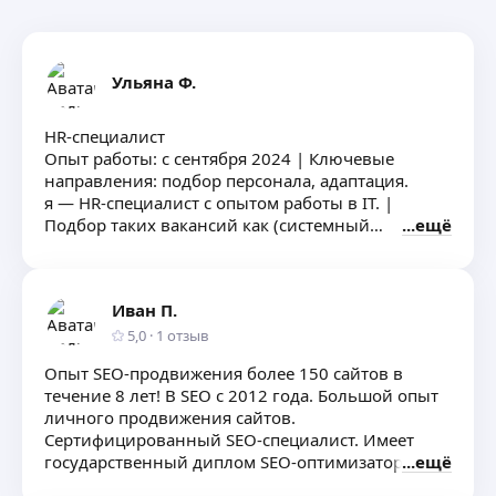
Ульяна Ф.
HR-специалист
Опыт работы: с сентября 2024 | Ключевые
направления: подбор персонала, адаптация.
я — HR-специалист с опытом работы в IT. |
Подбор таких вакансий как (системный
ещё
администратор/системный инженер/Node.JS/
SMM менеджер)
Подход к работе- глубокий анализ потребностей
Иван П.
Поиск специалиста подходящего Вам
по корпоративной культуре, личным качествам
5,0
·
1
отзыв
и навыкам
Опыт SEO-продвижения более 150 сайтов в
течение 8 лет! В SEO c 2012 года. Большой опыт
личного продвижения сайтов.
Сертифицированный SEO-специалист. Имеет
государственный диплом SEO-оптимизатора от
ещё
Российского экономического университета им.