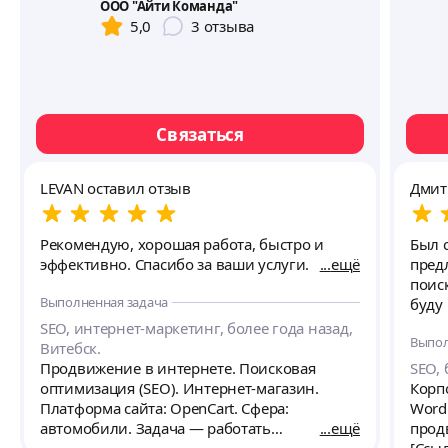
ООО "Айти Команда"
5,0
3
отзыва
Связаться
LEVAN оставил отзыв
Дмит
Рекомендую, хорошая работа, быстро и
Был 
эффективно. Спасибо за ваши услуги.
ещё
пред
поис
Выполненная задача
буду 
SEO, интернет-маркетинг, более года назад,
Выпол
Витебск.
Продвижение в интернете. Поисковая
SEO, 
оптимизация (SEO). Интернет-магазин.
Корп
Платформа сайта: OpenCart. Сфера:
Word
автомобили. Задача — работать
ещё
прод