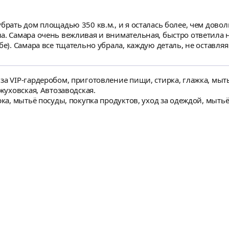
площадью 350 кв.м., и я осталась более, чем довольна😊 С первого момента связ
а. Самара очень вежливая и внимательная, быстро ответила 
ла безупречная
х. Каждый уголок, каждая поверхность подверглись вниматель
унктуальность, внимание к деталям, порядочность и позитив! Без сомнений, я б
уд🥰
за VIP-гардеробом, приготовление пищи, стирка, глажка, мы
ожуховская, Автозаводская.
рка, мытьё посуды, покупка продуктов, уход за одеждой, мыть