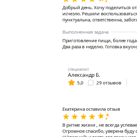
Добрый день. Хочу поделиться о
исчезло. Решили воспользоваться 
пунктуальна, ответственна, забо
пожеланий по приготовлению блюд
во-вторых, у нас дома чисто. Но Елена сразу предложила вариант готовки по видео связи, чтобы можно было посмотреть ее кухню и
Выполненная задача
полностью процесс готовки. Было обсуждено ко
Приготовление пищи, более года 
сама все привезла. Она просто 
Два раза в неделю. Готовка вкус
горячие и свежие. Все было безумно вкусно! Даже малышка оценила
ней останемся надолго!
специалист
Александр Б.
5,0
29
отзывов
Екатерина оставила отзыв
В ритме жизни , не всегда успева
Огромное спасибо, уверена буду обращаться 