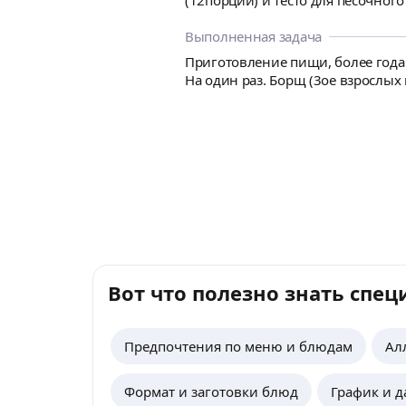
(12порций) и тесто для песочного печенья (1кг). Борщ нереально вкусный, все как наша семья лю
нем есть и не мало!) С чувством вкуса все п
минут в духовке, вуаля все готов
Выполненная задача
Александра и не прогадала. Все вкусно,
Приготовление пищи, более года 
время!
Вот что полезно знать спец
Предпочтения по меню и блюдам
Ал
Формат и заготовки блюд
График и 