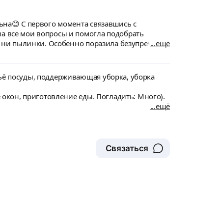
авшись с
на все мои вопросы и помогла подобрать
ещё
ной обработке. И дом, в прям смысле, засиял!
уду обращаться к
тьё посуды, поддерживающая уборка, уборка
ё окон, приготовление еды. Погладить: Много).
ещё
Связаться