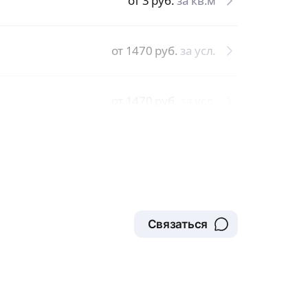
от 3
руб.
за кв.м
от 1470
руб.
за усл.
от 1470
руб.
за усл.
Связаться