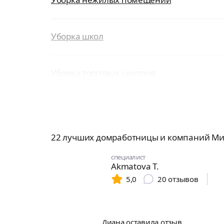
Уборка школ
Уборка торговых центров
22 лучших домработницы и компаний Ми
специалист
Akmatova Т.
5,0
20
отзывов
Диана оставила отзыв