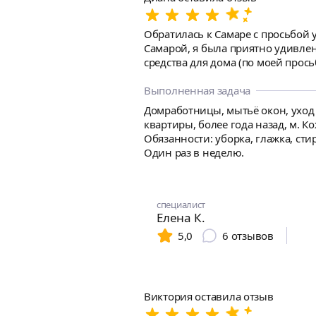
Обратилась к Самаре с просьбой убрать дом 
Самарой, я была приятно удивлен
средства для дома (по моей просьбе). Самара все тщательно убрала, каждую деталь, не оставляя ни пылинки. Особенно порази
чистота в труднодоступных места
Смело могу выделить организацию работы, п
Выполненная задача
Самаре вновь! Спасибо за Ваш тр
Домработницы, мытьё окон, уход 
квартиры, более года назад, м. К
Обязанности: уборка, глажка, сти
Один раз в неделю.
специалист
Елена К.
5,0
6
отзывов
Виктория оставила отзыв