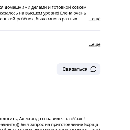
ься домашними делами и готовкой совсем
 оказалось на высшем уровне! Елена очень
аленький ребёнок, было много разных
ещё
 это удобно, она знает свою кухню и технику,
готовила и
доставке, блюда были хорошо упакованы,
ещё
Связаться
глотить, Александр справился на «Ура» !
овление Борща