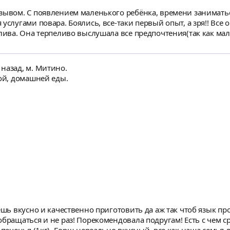
тзывом. С появлением маленького ребёнка, времени занимат
услугами повара. Боялись, все-таки первый опыт, а зря!! Все
тлива. Она терпеливо выслушала все предпочтения(так как м
) Готовить договорились, что Елена будет у себя. Во- первых
личество блюд, на какое кол-во дней, бюджет покупок. Елена сама все закупила, при
назад, м. Митино.
великолепно и профессионально выполнила свою работу! При 
ной, домашней еды.
! С удовольствием буду рекомендовать ее своим друзьям. Надеюсь, мы с
ешь вкусно и качественно приготовить да аж так чтоб язык про
и не раз! Порекомендовала подругам! Есть с чем сравнить))) Был запрос на пригот