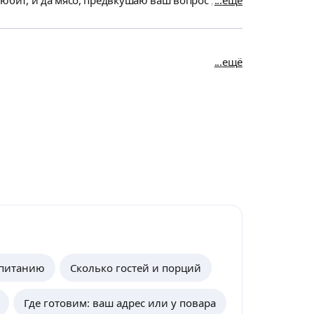
ещё
 пышное, 15
ы, я сделала себе подарок, выбрала услуги
 плиты! Цените себя и свое
ещё
 питанию
Сколько гостей и порций
Где готовим: ваш адрес или у повара