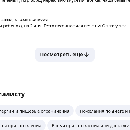
бит, и да мясо, предвкушаю ваш вопрос , в
риготовлено, первые порции улетели и за ушами трещало ☺️ Печенье очень вкусное,
о. Все счастливы. Спасибо за ужин после долгой поездки из Тул
 вовремя, полный отчет по чекам! И главное я после дороги не стояла у
назад, м. Аминьевская.
На один раз. Борщ (3ое взрослых и ребенок), на 2 дня. Тесто песочное для печенья Оплачу чек.
Посмотреть ещё
иалисту
лергии и пищевые ограничения
Пожелания по диете и
даты приготовления
Время приготовления или доставки