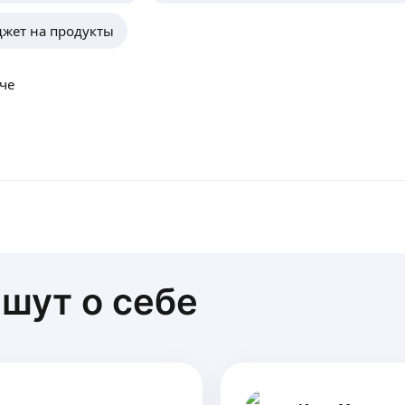
жет на продукты
че
шут о себе