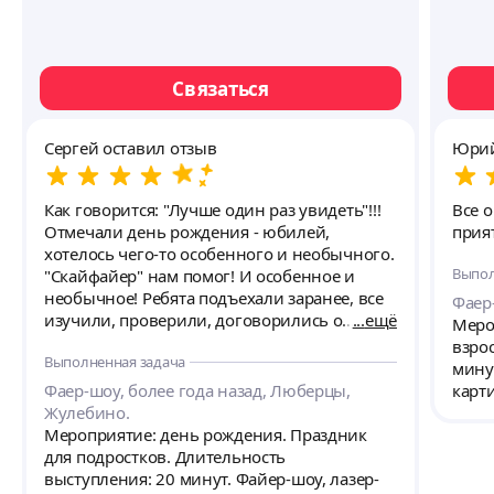
Связаться
Сергей оставил отзыв
Юрий
Как говорится: "Лучше один раз увидеть"!!!
Все 
Отмечали день рождения - юбилей,
прия
хотелось чего-то особенного и необычного.
Выпол
"Скайфайер" нам помог! И особенное и
необычное! Ребята подъехали заранее, все
Фаер-
изучили, проверили, договорились о
ещё
Меро
деталях, что где поставить, как подключить
взро
Выполненная задача
и т.п. Все четко организовали и
мину
подготовили. Без суеты, спокойно,
Фаер-шоу, более года назад, Люберцы,
карти
аккуратно. Никаких помех гостям. Шоу
Жулебино.
насыщенное, яркое - не оторваться. Стало
Мероприятие: день рождения. Праздник
гвоздем вечера. Большое спасибо от
для подростков. Длительность
юбиляра и всех гостей!!!
выступления: 20 минут. Файер-шоу, лазер-