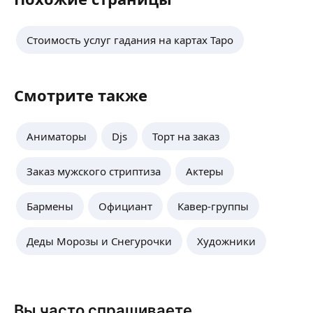
таким умом и обаянием, что все были в
спаси
полном восторге. Получился очень
душевный, умный и весёлый опыт. Деньги
Стоимость услуг гадания на картах Таро
потратили не на развлечение, а на эмоции
и впечатления, которые останутся надолго.
Спасибо огромное!
Смотрите также
Аниматоры
Djs
Торт на заказ
Заказ мужского стриптиза
Актеры
Бармены
Официант
Кавер-группы
Деды Морозы и Снегурочки
Художники
Вы часто спрашиваете