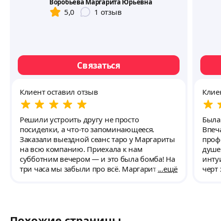
Воробьева Маргарита Юрьевна
5,0
1
отзыв
Связаться
Клиент оставил отзыв
Клие
Решили устроить другу не просто
Была
посиделки, а что-то запоминающееся.
Впеч
Заказали выездной сеанс таро у Маргариты
проф
на всю компанию. Приехала к нам
душе
субботним вечером — и это была бомба! На
инту
три часа мы забыли про всё. Маргарита —
ещё
черт хар
потрясающий рассказчик и тонкий
безу
психолог. Она не «предсказывала», а давала
дали
пищу для размышлений, мягко направляла
засл
беседу и отвечала на самые разные наши
помо
Похожие страницы
вопросы (от серьёзных до шуточных) с
Рабо